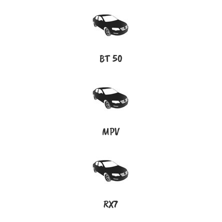
BT 50
MPV
RX7