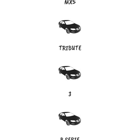
MX5
TRIBUTE
3
B SERIE