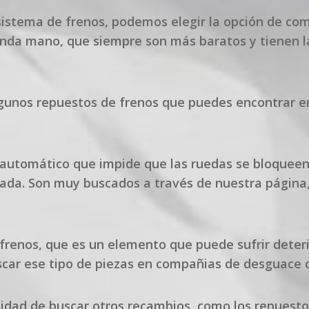
l sistema de frenos, podemos elegir la opción de c
unda mano, que siempre son más baratos y tienen 
nos repuestos de frenos que puedes encontrar en 
o automático que impide que las ruedas se bloqueen
enada. Son muy buscados a través de nuestra págin
renos, que es un elemento que puede sufrir deterio
uscar ese tipo de piezas en compañias de desguace
idad de buscar otros recambios, como los repuestos 