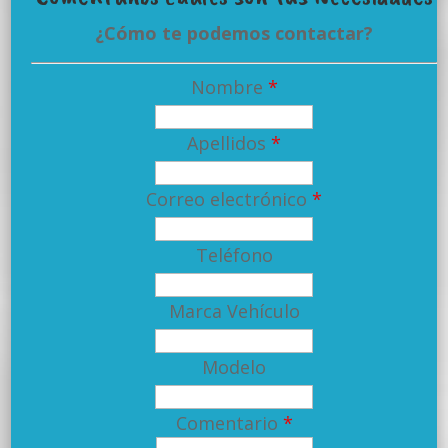
¿Cómo te podemos contactar?
Nombre
*
Apellidos
*
Correo electrónico
*
Teléfono
Marca Vehículo
Modelo
Comentario
*