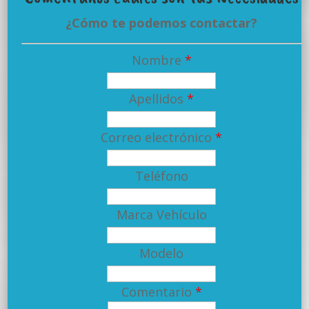
¿Cómo te podemos contactar?
Nombre
*
Apellidos
*
Correo electrónico
*
Teléfono
Marca Vehículo
Modelo
Comentario
*