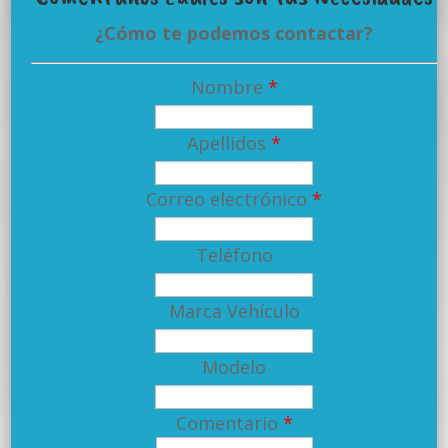
¿Cómo te podemos contactar?
Nombre
*
Apellidos
*
Correo electrónico
*
Teléfono
Marca Vehículo
Modelo
Comentario
*