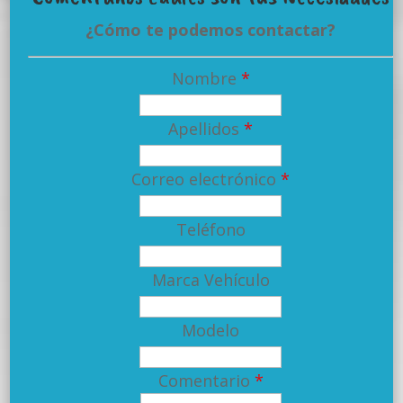
¿Cómo te podemos contactar?
Nombre
*
Apellidos
*
Correo electrónico
*
Teléfono
Marca Vehículo
Modelo
Comentario
*