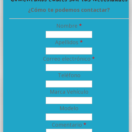
¿Cómo te podemos contactar?
Nombre
*
Apellidos
*
Correo electrónico
*
Teléfono
Marca Vehículo
Modelo
Comentario
*